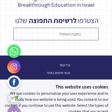
Breakthrough Education in Israel
הצטרפו
לרשימת התפוצה
שלנו
WhatsApp
Instagram
צרו קשר
תנאי שימוש באתר
Facebook
מלגת עתיד פלוס
This website uses cookies
בלוג
עיגול לטובה
We use cookies to personalize your user experience and to
תו מידות לאפקטיביות
study how our website is being used. You consent to our
cookies if you continue to use this website. Select the types of
cookies that you accept.