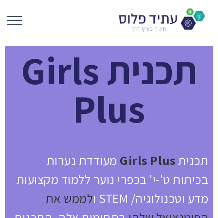
תכנית Girls
Plus
תכנית
Girls Plus
מעודדת נערות
בכיתות ט'-י' בכפרי נוער ללמוד מקצועות
מדע וטכנולוגיה/ STEM ו
לממש את
הפוטנציאל שלהן
בתחומים אלה. התכנית