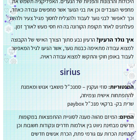
היכולות והרצונות והפניות של הנערים. האפליקציה תשמש את
מחפשי העובדים וכן את בני הנוער אשר מחפשים עבודה כאחד,
וכך לאפשר לבני נוער לעבוד ולהצליח לחסוך מגיל צעיר ולהיות
פעלתנים לאחר תקופת הקורונה בה היו חסי מעש לאורך זמן.
איך נולד הרעיון?
הרעיון נבע מתוך הצורך האישי של הקבוצה
למצוא עבודה מתאימה כבנות נוער, אשר הגיעו לגיל המאפשר
לעבוד באופן חוקי והתקשו למצוא עבודה ראויה.
sirius
המנטוריות:
סוזי ועקנין – סמנכ"ל משאבי אנוש ומאמנת
להתפתחות אישית וצמיחה,
שרית בק- ברקאי מנכ"ל paybox
המיזם:
המיזם מהווה מענה לסוגיית ההתמצאות במקומות
חדשים מבחינת ניווט בין אולמות חדרים ונקודות חשובות וכן
מבחינת הכרות עם גורמי פתח, הכרת אנשים חדשים