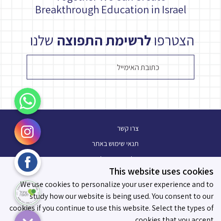
Breakthrough Education in Israel
הצטרפו
לרשימת התפוצה
שלנו
WhatsApp
Instagram
צרו קשר
תנאי שימוש באתר
Facebook
מלגת עתיד פלוס
This website uses cookies
בלוג
עיגול לטובה
We use cookies to personalize your user experience and to
תו מידות לאפקטיביות
study how our website is being used. You consent to our
cookies if you continue to use this website. Select the types of
cookies that you accept.