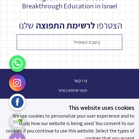
Breakthrough Education in Israel
הצטרפו
לרשימת התפוצה
שלנו
WhatsApp
Instagram
צרו קשר
תנאי שימוש באתר
Facebook
מלגת עתיד פלוס
This website uses cookies
בלוג
עיגול לטובה
We use cookies to personalize your user experience and to
תו מידות לאפקטיביות
study how our website is being used. You consent to our
cookies if you continue to use this website. Select the types of
cookies that you accept.