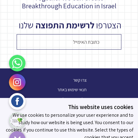
Breakthrough Education in Israel
הצטרפו
לרשימת התפוצה
שלנו
WhatsApp
Instagram
צרו קשר
תנאי שימוש באתר
Facebook
מלגת עתיד פלוס
This website uses cookies
בלוג
עיגול לטובה
We use cookies to personalize your user experience and to
תו מידות לאפקטיביות
study how our website is being used. You consent to our
cookies if you continue to use this website. Select the types of
cookies that you accept.