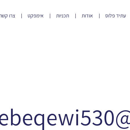
עתיד פלוס
אודות
תכניות
אימפקט
צרו קשר
ebeqewi530@