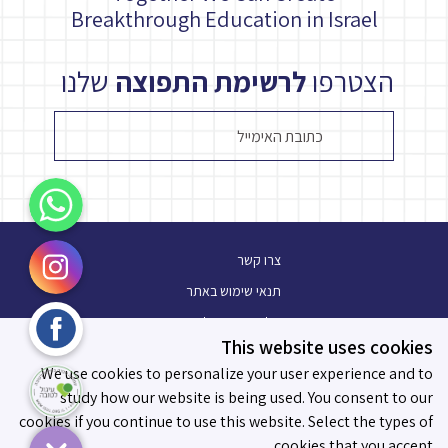
Breakthrough Education in Israel
הצטרפו
לרשימת התפוצה
שלנו
WhatsApp
Instagram
צרו קשר
תנאי שימוש באתר
Facebook
מלגת עתיד פלוס
This website uses cookies
בלוג
עיגול לטובה
We use cookies to personalize your user experience and to
תו מידות לאפקטיביות
study how our website is being used. You consent to our
cookies if you continue to use this website. Select the types of
cookies that you accept.