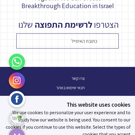
Breakthrough Education in Israel
הצטרפו
לרשימת התפוצה
שלנו
WhatsApp
Instagram
צרו קשר
תנאי שימוש באתר
Facebook
מלגת עתיד פלוס
This website uses cookies
בלוג
עיגול לטובה
We use cookies to personalize your user experience and to
תו מידות לאפקטיביות
study how our website is being used. You consent to our
cookies if you continue to use this website. Select the types of
cookies that you accept.