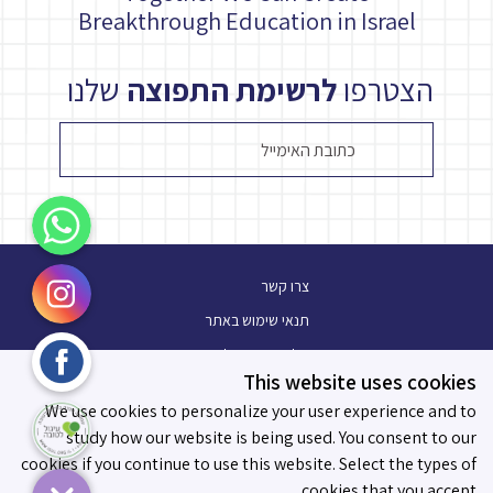
Breakthrough Education in Israel
הצטרפו
לרשימת התפוצה
שלנו
WhatsApp
Instagram
צרו קשר
תנאי שימוש באתר
Facebook
מלגת עתיד פלוס
This website uses cookies
בלוג
עיגול לטובה
We use cookies to personalize your user experience and to
תו מידות לאפקטיביות
study how our website is being used. You consent to our
cookies if you continue to use this website. Select the types of
cookies that you accept.