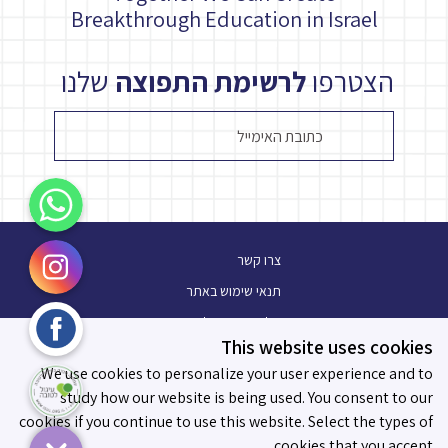
Breakthrough Education in Israel
הצטרפו
לרשימת התפוצה
שלנו
WhatsApp
Instagram
צרו קשר
תנאי שימוש באתר
Facebook
מלגת עתיד פלוס
This website uses cookies
בלוג
עיגול לטובה
We use cookies to personalize your user experience and to
תו מידות לאפקטיביות
study how our website is being used. You consent to our
cookies if you continue to use this website. Select the types of
cookies that you accept.