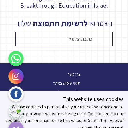
Breakthrough Education in Israel
הצטרפו
לרשימת התפוצה
שלנו
WhatsApp
Instagram
צרו קשר
תנאי שימוש באתר
Facebook
מלגת עתיד פלוס
This website uses cookies
בלוג
עיגול לטובה
We use cookies to personalize your user experience and to
תו מידות לאפקטיביות
study how our website is being used. You consent to our
cookies if you continue to use this website. Select the types of
cookies that you accept.