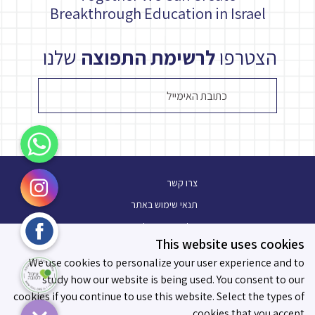
Breakthrough Education in Israel
הצטרפו
לרשימת התפוצה
שלנו
WhatsApp
Instagram
צרו קשר
תנאי שימוש באתר
Facebook
מלגת עתיד פלוס
This website uses cookies
בלוג
עיגול לטובה
We use cookies to personalize your user experience and to
תו מידות לאפקטיביות
study how our website is being used. You consent to our
cookies if you continue to use this website. Select the types of
cookies that you accept.