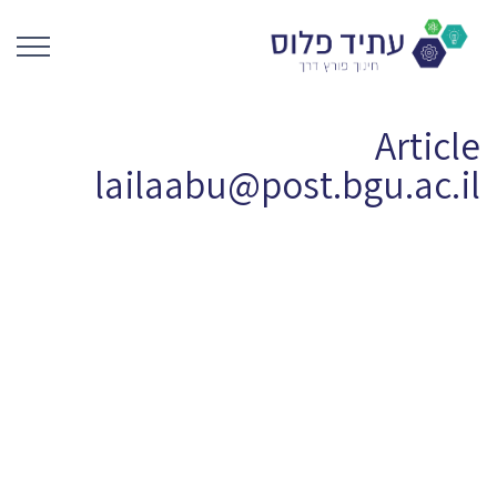
Article
lailaabu@post.bgu.ac.il