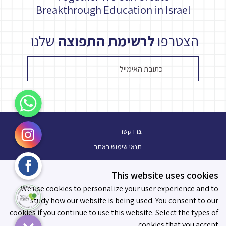
Breakthrough Education in Israel
הצטרפו
לרשימת התפוצה
שלנו
WhatsApp
Instagram
צרו קשר
תנאי שימוש באתר
Facebook
מלגת עתיד פלוס
This website uses cookies
בלוג
עיגול לטובה
We use cookies to personalize your user experience and to
תו מידות לאפקטיביות
study how our website is being used. You consent to our
cookies if you continue to use this website. Select the types of
cookies that you accept.