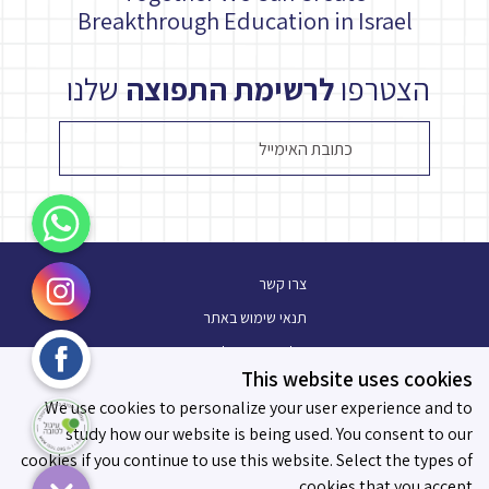
Breakthrough Education in Israel
הצטרפו
לרשימת התפוצה
שלנו
WhatsApp
Instagram
צרו קשר
תנאי שימוש באתר
Facebook
מלגת עתיד פלוס
This website uses cookies
בלוג
עיגול לטובה
We use cookies to personalize your user experience and to
תו מידות לאפקטיביות
study how our website is being used. You consent to our
cookies if you continue to use this website. Select the types of
cookies that you accept.