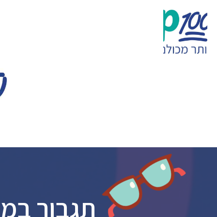
תגבור במת