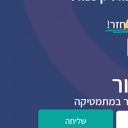
חזר!
ר
שליחה