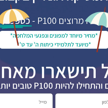
היו מרוצים P100 -
כספכם יו
*מחיר מיוחד למפונים ונפגעי המלחמה*
*מיועד לתלמידי כיתות ה' עד ט'*
 תישארו מאחו
ות P100 טובים יותר במתמטיקה